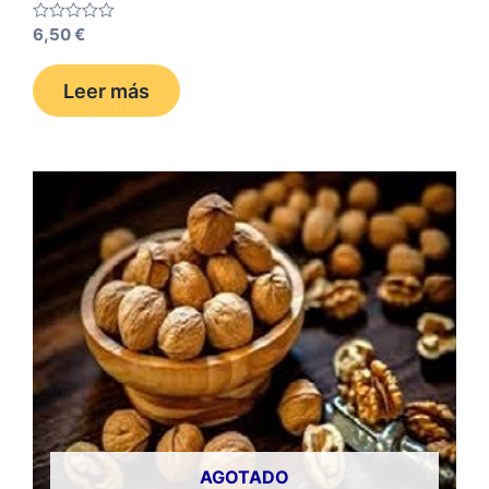
Valorado
6,50
€
con
0
de
Leer más
5
AGOTADO