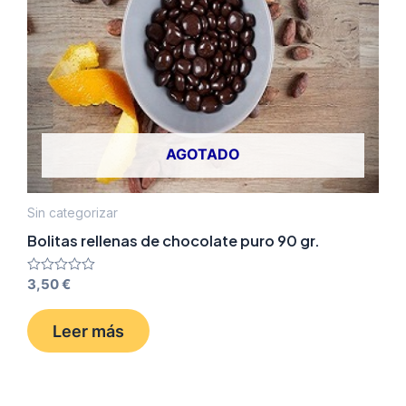
AGOTADO
Sin categorizar
Bolitas rellenas de chocolate puro 90 gr.
Valorado
3,50
€
con
0
de
Leer más
5