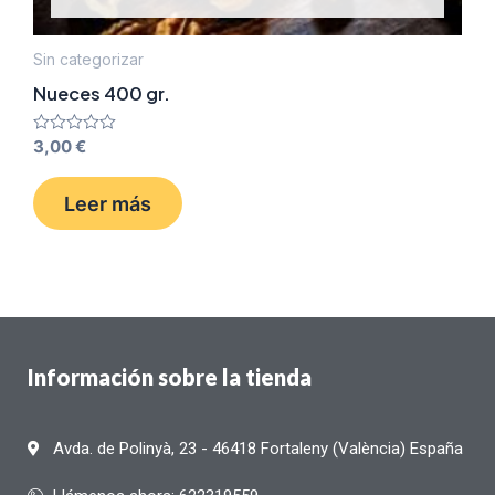
Sin categorizar
Nueces 400 gr.
Valorado
3,00
€
con
0
de
Leer más
5
Información sobre la tienda
Avda. de Polinyà, 23 - 46418 Fortaleny (València) España