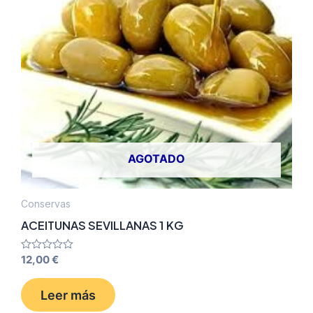
AGOTADO
Conservas
ACEITUNAS SEVILLANAS 1 KG
Valorado
12,00
€
con
0
de
Leer más
5