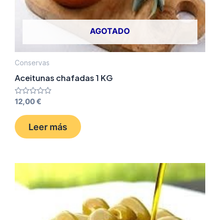
AGOTADO
Conservas
Aceitunas chafadas 1 KG
Valorado
12,00
€
con
0
de
Leer más
5