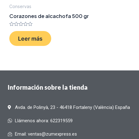
Conservas
Corazones de alcachofa 500 gr
Valorado
con
Leer más
0
de
5
Información sobre la tienda
Avda. de Polinyà, 23 - 46418 Fortaleny (València) España
Llámenos ahora: 622319559
Email: ventas@zumexpress.es