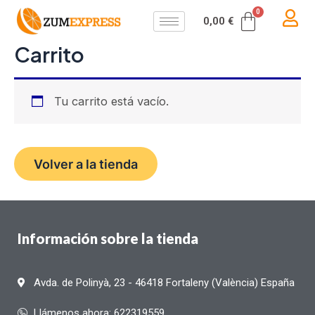
Ir
Carrit
0,00
€
al
Carrito
contenido
Tu carrito está vacío.
Volver a la tienda
Información sobre la tienda
Avda. de Polinyà, 23 - 46418 Fortaleny (València) España
Llámenos ahora: 622319559