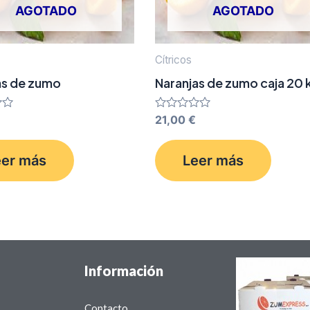
AGOTADO
AGOTADO
Cítricos
as de zumo
Naranjas de zumo caja 20 
Valorado
21,00
€
con
0
de
eer más
Leer más
5
Información
Contacto