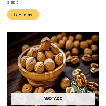
Valorado
3,50
€
con
0
de
Leer más
5
AGOTADO