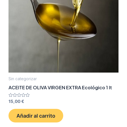
Sin categorizar
ACEITE DE OLIVA VIRGEN EXTRA Ecológico 1 lt
Valorado
15,00
€
con
0
de
Añadir al carrito
5