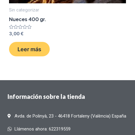
Sin categorizar
Nueces 400 gr.
Valorado
3,00
€
con
0
de
Leer más
5
Información sobre la tienda
Avda. de Polinyà, 23 - 46418 Fortaleny (València) España
Llámenos ahora: 622319559