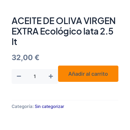
ACEITE DE OLIVA VIRGEN
EXTRA Ecológico lata 2.5
lt
32,00
€
ACEITE
Añadir al carrito
DE
OLIVA
VIRGEN
EXTRA
Categoría:
Sin categorizar
Ecológico
lata